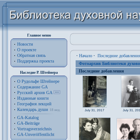
Главное меню
Новости
О проекте
Обратная связь
·
Начало
·
Последние добавлени
Поддержка проекта
Фотоархив Библиотеки духовн
Последние добавления
Наследие Р. Штейнера
О Рудольфе Штейнере
Содержание GA
Русский архив GA
Изданные книги
География лекций
Календарь души
18 нед.
July 31, 2017
July 31, 20
GA-Katalog
GA-Beiträge
Vortragsverzeichnis
GA-Unveröffentlicht