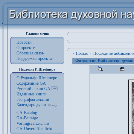
Главное меню
Новости
О проекте
Обратная связь
·
Начало
·
Последние добавлени
Поддержка проекта
Фотоархив Библиотеки духовн
Наследие Р. Штейнера
О Рудольфе Штейнере
Содержание GA
Русский архив GA
Изданные книги
География лекций
Календарь души
18 нед.
GA-Katalog
GA-Beiträge
Vortragsverzeichnis
GA-Unveröffentlicht