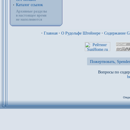
Каталог ссылок
Архивные разделы
в настоящее время
не наполняются
·
Главная
·
О Рудольфе Штейнере
·
Содержание 
Пожертвовать, Spenden
Вопросы по содер
b
Откры