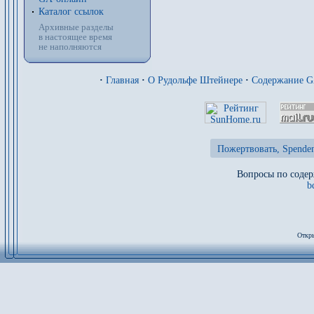
Каталог ссылок
Архивные разделы
в настоящее время
не наполняются
·
Главная
·
О Рудольфе Штейнере
·
Содержание 
Пожертвовать, Spenden
Вопросы по содер
b
Откры