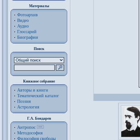
Материалы
Фотоархив
Видео
Аудио
Глоссарий
Биографии
Поиск
Книжное собрание
Авторы и книги
Тематический каталог
Поэзия
Астрология
Г.А. Бондарев
Антропос
Методософия
Философия cвободы