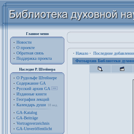
Главное меню
Новости
О проекте
Обратная связь
·
Начало
·
Последние добавлени
Поддержка проекта
Фотоархив Библиотеки духовн
Наследие Р. Штейнера
О Рудольфе Штейнере
Содержание GA
Русский архив GA
Изданные книги
География лекций
Календарь души
18 нед.
GA-Katalog
GA-Beiträge
Vortragsverzeichnis
GA-Unveröffentlicht