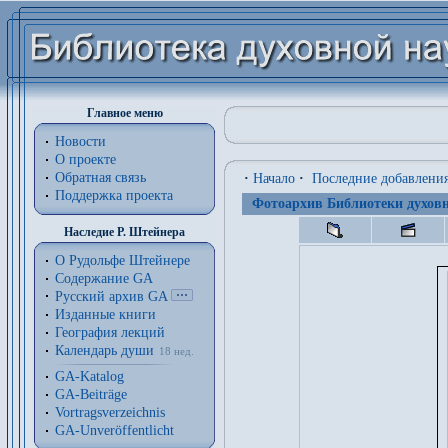
Главное меню
Новости
О проекте
Обратная связь
·
Начало
·
Последние добавлени
Поддержка проекта
Фотоархив Библиотеки духовн
Наследие Р. Штейнера
О Рудольфе Штейнере
Содержание GA
Русский архив GA
Изданные книги
География лекций
Календарь души
18 нед.
GA-Katalog
GA-Beiträge
Vortragsverzeichnis
GA-Unveröffentlicht