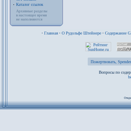
Каталог ссылок
Архивные разделы
в настоящее время
не наполняются
·
Главная
·
О Рудольфе Штейнере
·
Содержание 
Пожертвовать, Spenden
Вопросы по содер
b
Откры