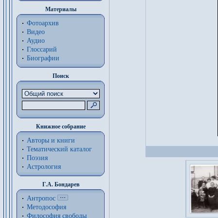
Материалы
Фотоархив
Видео
Аудио
Глоссарий
Биографии
Поиск
Книжное собрание
Авторы и книги
Тематический каталог
Поэзия
Астрология
Г.А. Бондарев
Антропос
Методософия
Философия cвободы