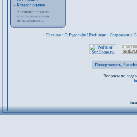
Каталог ссылок
Архивные разделы
в настоящее время
не наполняются
·
Главная
·
О Рудольфе Штейнере
·
Содержание 
Пожертвовать, Spenden
Вопросы по содер
b
Откры