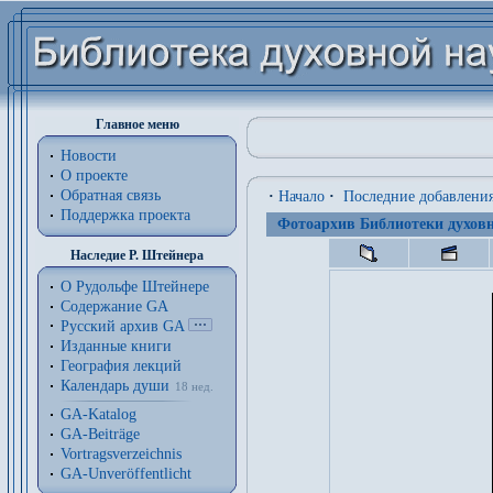
Главное меню
Новости
О проекте
Обратная связь
·
Начало
·
Последние добавлени
Поддержка проекта
Фотоархив Библиотеки духовн
Наследие Р. Штейнера
О Рудольфе Штейнере
Содержание GA
Русский архив GA
Изданные книги
География лекций
Календарь души
18 нед.
GA-Katalog
GA-Beiträge
Vortragsverzeichnis
GA-Unveröffentlicht