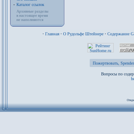
Каталог ссылок
Архивные разделы
в настоящее время
не наполняются
·
Главная
·
О Рудольфе Штейнере
·
Содержание 
Пожертвовать, Spenden
Вопросы по содер
b
Откры