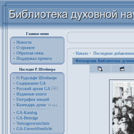
Главное меню
Новости
О проекте
Обратная связь
·
Начало
·
Последние добавлени
Поддержка проекта
Фотоархив Библиотеки духовн
Наследие Р. Штейнера
О Рудольфе Штейнере
Содержание GA
Русский архив GA
Изданные книги
География лекций
Календарь души
18 нед.
GA-Katalog
GA-Beiträge
Vortragsverzeichnis
GA-Unveröffentlicht