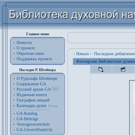
Главное меню
Новости
О проекте
Обратная связь
·
Начало
·
Последние добавлени
Поддержка проекта
Фотоархив Библиотеки духовн
Наследие Р. Штейнера
О Рудольфе Штейнере
Содержание GA
Русский архив GA
Изданные книги
География лекций
Календарь души
18 нед.
GA-Katalog
GA-Beiträge
Vortragsverzeichnis
GA-Unveröffentlicht