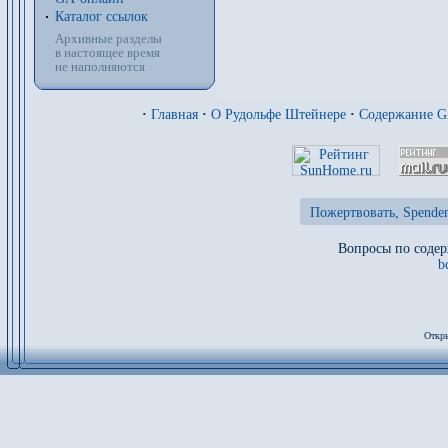
Каталог ссылок
Архивные разделы
в настоящее время
не наполняются
·
Главная
·
О Рудольфе Штейнере
·
Содержание 
Пожертвовать, Spenden
Вопросы по содер
b
Откры