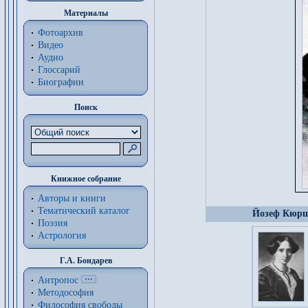
Материалы
Фотоархив
Видео
Аудио
Глоссарий
Биографии
Поиск
Книжное собрание
Авторы и книги
Тематический каталог
Йозеф Кюршн
Поэзия
Астрология
Г.А. Бондарев
Антропос
Методософия
Философия cвободы