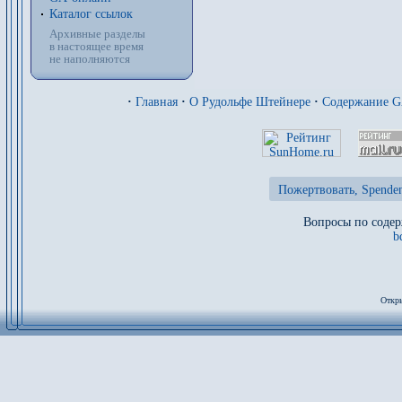
Каталог ссылок
Архивные разделы
в настоящее время
не наполняются
·
Главная
·
О Рудольфе Штейнере
·
Содержание 
Пожертвовать, Spenden
Вопросы по содер
b
Откры