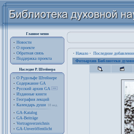
Главное меню
Новости
О проекте
Обратная связь
·
Начало
·
Последние добавлени
Поддержка проекта
Фотоархив Библиотеки духовн
Наследие Р. Штейнера
О Рудольфе Штейнере
Содержание GA
Русский архив GA
Изданные книги
География лекций
Календарь души
18 нед.
GA-Katalog
GA-Beiträge
Vortragsverzeichnis
GA-Unveröffentlicht