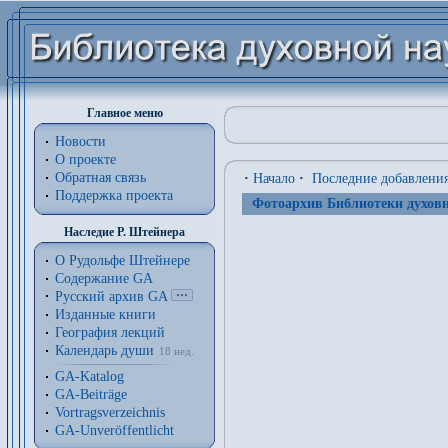
Главное меню
Новости
О проекте
Обратная связь
·
Начало
·
Последние добавлени
Поддержка проекта
Фотоархив Библиотеки духовн
Наследие Р. Штейнера
О Рудольфе Штейнере
Содержание GA
Русский архив GA
Изданные книги
География лекций
Календарь души
18 нед.
GA-Katalog
GA-Beiträge
Vortragsverzeichnis
GA-Unveröffentlicht