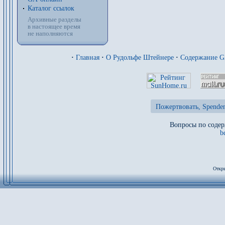
Каталог ссылок
Архивные разделы
в настоящее время
не наполняются
·
Главная
·
О Рудольфе Штейнере
·
Содержание 
Пожертвовать, Spenden
Вопросы по содер
b
Откры