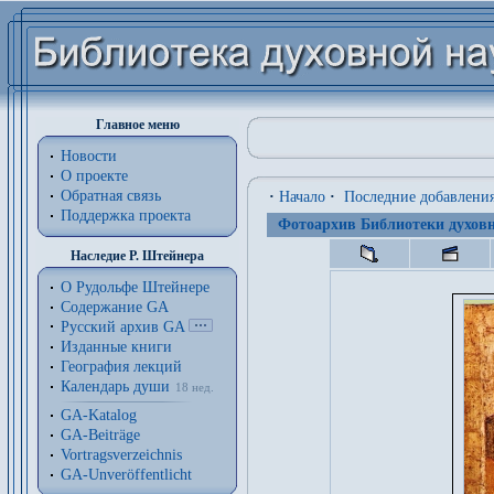
Главное меню
Новости
О проекте
Обратная связь
·
Начало
·
Последние добавлени
Поддержка проекта
Фотоархив Библиотеки духовн
Наследие Р. Штейнера
О Рудольфе Штейнере
Содержание GA
Русский архив GA
Изданные книги
География лекций
Календарь души
18 нед.
GA-Katalog
GA-Beiträge
Vortragsverzeichnis
GA-Unveröffentlicht