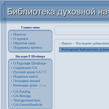
Главное меню
Новости
О проекте
Обратная связь
·
Начало
·
Последние добавлени
Поддержка проекта
Фотоархив Библиотеки духовн
Наследие Р. Штейнера
О Рудольфе Штейнере
Содержание GA
Русский архив GA
Изданные книги
География лекций
Календарь души
18 нед.
GA-Katalog
GA-Beiträge
Vortragsverzeichnis
GA-Unveröffentlicht