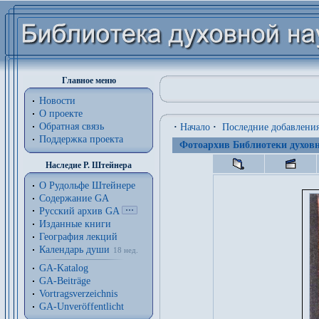
Главное меню
Новости
О проекте
Обратная связь
·
Начало
·
Последние добавлени
Поддержка проекта
Фотоархив Библиотеки духовн
Наследие Р. Штейнера
О Рудольфе Штейнере
Содержание GA
Русский архив GA
Изданные книги
География лекций
Календарь души
18 нед.
GA-Katalog
GA-Beiträge
Vortragsverzeichnis
GA-Unveröffentlicht