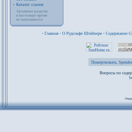
Каталог ссылок
Архивные разделы
в настоящее время
не наполняются
·
Главная
·
О Рудольфе Штейнере
·
Содержание 
Пожертвовать, Spenden
Вопросы по содер
b
Откры