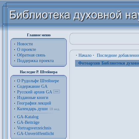
Главное меню
Новости
О проекте
Обратная связь
·
Начало
·
Последние добавлени
Поддержка проекта
Фотоархив Библиотеки духовн
Наследие Р. Штейнера
О Рудольфе Штейнере
Содержание GA
Русский архив GA
Изданные книги
География лекций
Календарь души
18 нед.
GA-Katalog
GA-Beiträge
Vortragsverzeichnis
GA-Unveröffentlicht