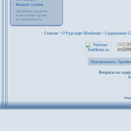
Каталог ссылок
Архивные разделы
в настоящее время
не наполняются
·
Главная
·
О Рудольфе Штейнере
·
Содержание 
Пожертвовать, Spenden
Вопросы по содер
b
Откры