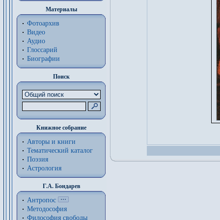
Материалы
Фотоархив
Видео
Аудио
Глоссарий
Биографии
Поиск
Книжное собрание
Авторы и книги
Тематический каталог
Поэзия
Астрология
Г.А. Бондарев
Антропос
Методософия
Философия cвободы