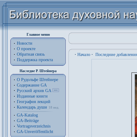
Главное меню
Новости
О проекте
Обратная связь
·
Начало
·
Последние добавлени
Поддержка проекта
Наследие Р. Штейнера
О Рудольфе Штейнере
Содержание GA
Русский архив GA
Изданные книги
География лекций
Календарь души
18 нед.
GA-Katalog
GA-Beiträge
Vortragsverzeichnis
GA-Unveröffentlicht