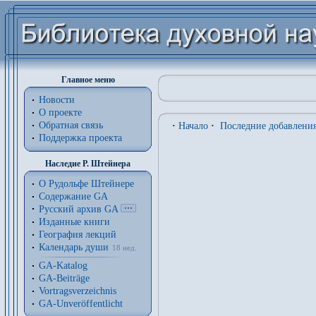
Главное меню
Новости
О проекте
Обратная связь
·
Начало
·
Последние добавлени
Поддержка проекта
Наследие Р. Штейнера
О Рудольфе Штейнере
Содержание GA
Русский архив GA
Изданные книги
География лекций
Календарь души
18 нед.
GA-Katalog
GA-Beiträge
Vortragsverzeichnis
GA-Unveröffentlicht