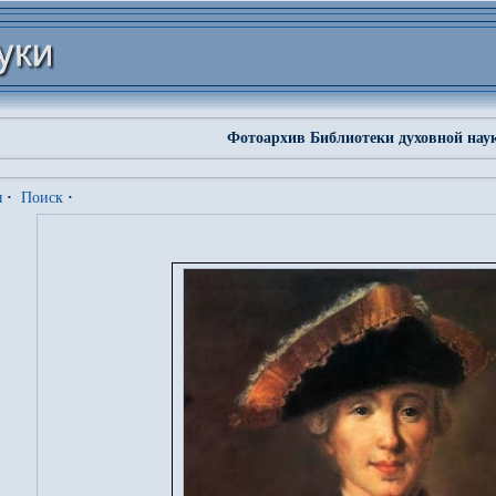
Фотоархив Библиотеки духовной нау
я
·
Поиск
·