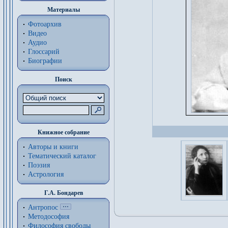
Материалы
Фотоархив
Видео
Аудио
Глоссарий
Биографии
Поиск
Книжное собрание
Авторы и книги
Тематический каталог
Поэзия
Астрология
Г.А. Бондарев
Антропос
Методософия
Философия cвободы