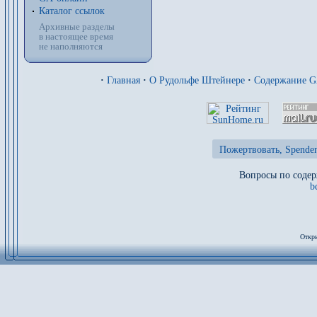
Каталог ссылок
Архивные разделы
в настоящее время
не наполняются
·
Главная
·
О Рудольфе Штейнере
·
Содержание 
Пожертвовать, Spenden
Вопросы по содер
b
Откры