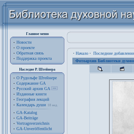
Главное меню
Новости
О проекте
Обратная связь
·
Начало
·
Последние добавлени
Поддержка проекта
Фотоархив Библиотеки духовн
Наследие Р. Штейнера
О Рудольфе Штейнере
Содержание GA
Русский архив GA
Изданные книги
География лекций
Календарь души
18 нед.
GA-Katalog
GA-Beiträge
Vortragsverzeichnis
GA-Unveröffentlicht