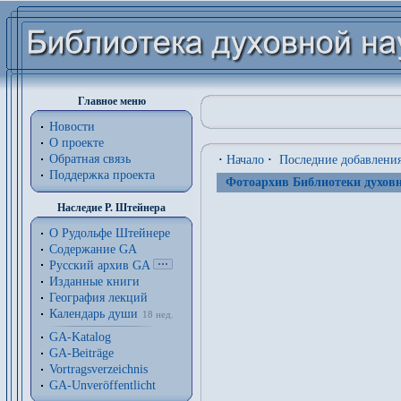
Главное меню
Новости
О проекте
Обратная связь
·
Начало
·
Последние добавлени
Поддержка проекта
Фотоархив Библиотеки духовн
Наследие Р. Штейнера
О Рудольфе Штейнере
Содержание GA
Русский архив GA
Изданные книги
География лекций
Календарь души
18 нед.
GA-Katalog
GA-Beiträge
Vortragsverzeichnis
GA-Unveröffentlicht