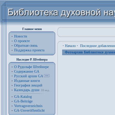
Главное меню
Новости
О проекте
Обратная связь
·
Начало
·
Последние добавлени
Поддержка проекта
Фотоархив Библиотеки духовн
Наследие Р. Штейнера
О Рудольфе Штейнере
Содержание GA
Русский архив GA
Изданные книги
География лекций
Календарь души
18 нед.
GA-Katalog
GA-Beiträge
Vortragsverzeichnis
GA-Unveröffentlicht