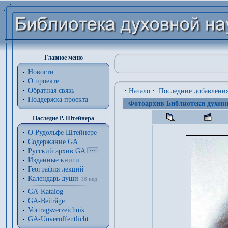
Главное меню
Новости
О проекте
Обратная связь
·
Начало
·
Последние добавлени
Поддержка проекта
Фотоархив Библиотеки духовн
Наследие Р. Штейнера
О Рудольфе Штейнере
Содержание GA
Русский архив GA
Изданные книги
География лекций
Календарь души
18 нед.
GA-Katalog
GA-Beiträge
Vortragsverzeichnis
GA-Unveröffentlicht