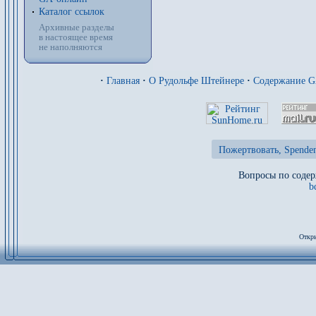
Каталог ссылок
Архивные разделы
в настоящее время
не наполняются
·
Главная
·
О Рудольфе Штейнере
·
Содержание 
Пожертвовать, Spenden
Вопросы по содер
b
Откры