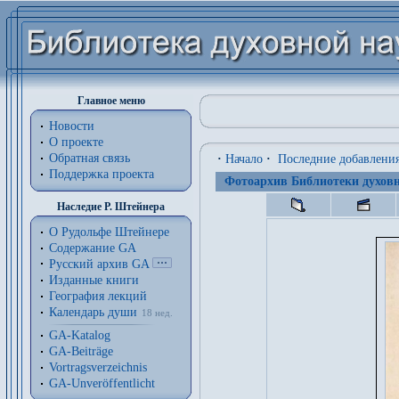
Главное меню
Новости
О проекте
Обратная связь
·
Начало
·
Последние добавлени
Поддержка проекта
Фотоархив Библиотеки духовн
Наследие Р. Штейнера
О Рудольфе Штейнере
Содержание GA
Русский архив GA
Изданные книги
География лекций
Календарь души
18 нед.
GA-Katalog
GA-Beiträge
Vortragsverzeichnis
GA-Unveröffentlicht