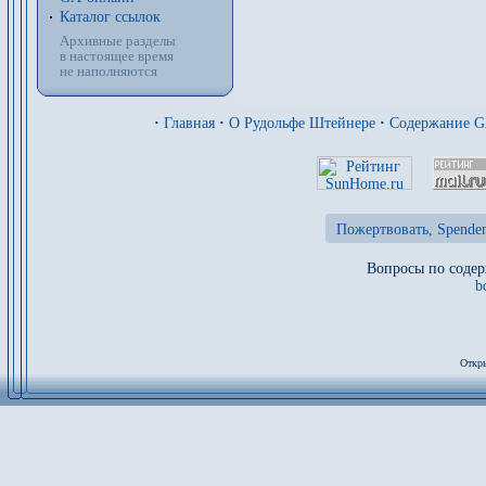
Каталог ссылок
Архивные разделы
в настоящее время
не наполняются
·
Главная
·
О Рудольфе Штейнере
·
Содержание 
Пожертвовать, Spenden
Вопросы по содер
b
Откры