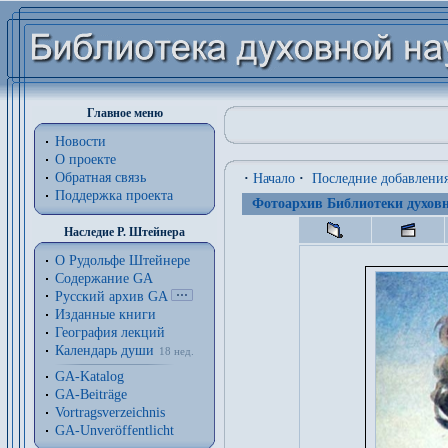
Главное меню
Новости
О проекте
Обратная связь
·
Начало
·
Последние добавлени
Поддержка проекта
Фотоархив Библиотеки духовн
Наследие Р. Штейнера
О Рудольфе Штейнере
Содержание GA
Русский архив GA
Изданные книги
География лекций
Календарь души
18 нед.
GA-Katalog
GA-Beiträge
Vortragsverzeichnis
GA-Unveröffentlicht