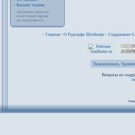
Каталог ссылок
Архивные разделы
в настоящее время
не наполняются
·
Главная
·
О Рудольфе Штейнере
·
Содержание 
Пожертвовать, Spenden
Вопросы по содер
b
Откры