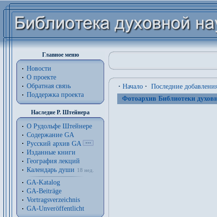
Главное меню
Новости
О проекте
Обратная связь
·
Начало
·
Последние добавлени
Поддержка проекта
Фотоархив Библиотеки духовн
Наследие Р. Штейнера
О Рудольфе Штейнере
Содержание GA
Русский архив GA
Изданные книги
География лекций
Календарь души
18 нед.
GA-Katalog
GA-Beiträge
Vortragsverzeichnis
GA-Unveröffentlicht