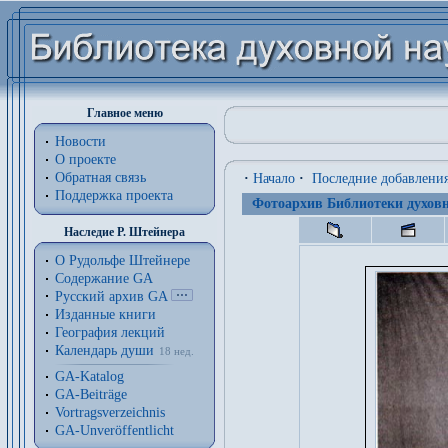
Главное меню
Новости
О проекте
Обратная связь
·
Начало
·
Последние добавлени
Поддержка проекта
Фотоархив Библиотеки духовн
Наследие Р. Штейнера
О Рудольфе Штейнере
Содержание GA
Русский архив GA
Изданные книги
География лекций
Календарь души
18 нед.
GA-Katalog
GA-Beiträge
Vortragsverzeichnis
GA-Unveröffentlicht