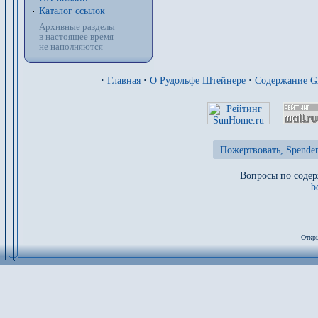
Каталог ссылок
Архивные разделы
в настоящее время
не наполняются
·
Главная
·
О Рудольфе Штейнере
·
Содержание 
Пожертвовать, Spenden
Вопросы по содер
b
Откры