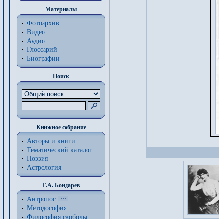
Материалы
Фотоархив
Видео
Аудио
Глоссарий
Биографии
Поиск
Книжное собрание
Авторы и книги
Тематический каталог
Поэзия
Астрология
Г.А. Бондарев
Антропос
Методософия
Философия cвободы