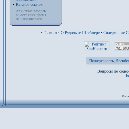
Каталог ссылок
Архивные разделы
в настоящее время
не наполняются
·
Главная
·
О Рудольфе Штейнере
·
Содержание 
Пожертвовать, Spenden
Вопросы по содер
b
Откры