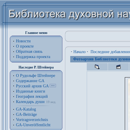
Главное меню
Новости
О проекте
Обратная связь
·
Начало
·
Последние добавлени
Поддержка проекта
Фотоархив Библиотеки духовн
Наследие Р. Штейнера
О Рудольфе Штейнере
Содержание GA
Русский архив GA
Изданные книги
География лекций
Календарь души
19 нед.
GA-Katalog
GA-Beiträge
Vortragsverzeichnis
GA-Unveröffentlicht