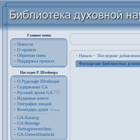
Главное меню
Новости
О проекте
Обратная связь
·
Начало
·
Последние добавлени
Поддержка проекта
Фотоархив Библиотеки духовн
Наследие Р. Штейнера
О Рудольфе Штейнере
Содержание GA
Русский архив GA
Изданные книги
География лекций
Календарь души
18 нед.
GA-Katalog
GA-Beiträge
Vortragsverzeichnis
GA-Unveröffentlicht