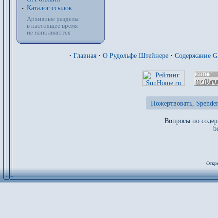
Каталог ссылок
Архивные разделы
в настоящее время
не наполняются
·
Главная
·
О Рудольфе Штейнере
·
Содержание 
Пожертвовать, Spenden
Вопросы по содер
b
Откры