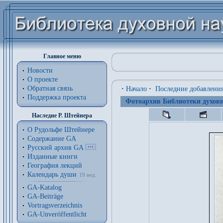
Главное меню
Новости
О проекте
Обратная связь
·
Начало
·
Последние добавлени
Поддержка проекта
Фотоархив Библиотеки духовн
Наследие Р. Штейнера
О Рудольфе Штейнере
Содержание GA
Русский архив GA
Изданные книги
География лекций
Календарь души
19 нед.
GA-Katalog
GA-Beiträge
Vortragsverzeichnis
GA-Unveröffentlicht