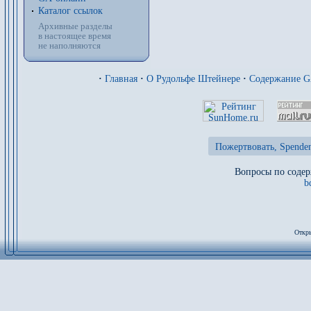
Каталог ссылок
Архивные разделы
в настоящее время
не наполняются
·
Главная
·
О Рудольфе Штейнере
·
Содержание 
Пожертвовать, Spenden
Вопросы по содер
b
Откры