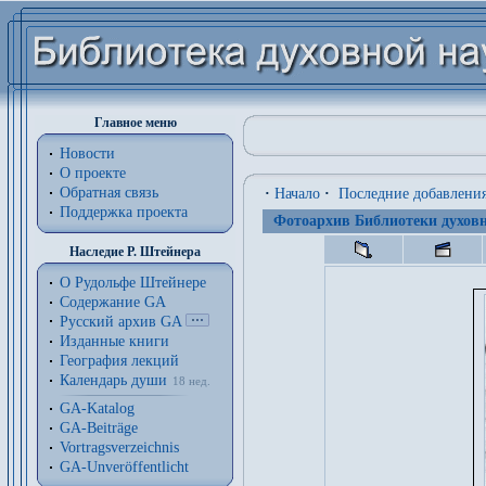
Главное меню
Новости
О проекте
Обратная связь
·
Начало
·
Последние добавлени
Поддержка проекта
Фотоархив Библиотеки духовн
Наследие Р. Штейнера
О Рудольфе Штейнере
Содержание GA
Русский архив GA
Изданные книги
География лекций
Календарь души
18 нед.
GA-Katalog
GA-Beiträge
Vortragsverzeichnis
GA-Unveröffentlicht