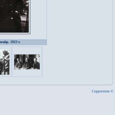
айр. 1923 г.
Coppermine ©