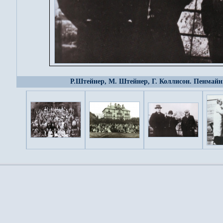
Р.Штейнер, М. Штейнер, Г. Коллисон. Пенмайнм