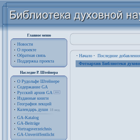
Главное меню
Новости
О проекте
Обратная связь
·
Начало
·
Последние добавлени
Поддержка проекта
Фотоархив Библиотеки духовн
Наследие Р. Штейнера
О Рудольфе Штейнере
Содержание GA
Русский архив GA
Изданные книги
География лекций
Календарь души
18 нед.
GA-Katalog
GA-Beiträge
Vortragsverzeichnis
GA-Unveröffentlicht