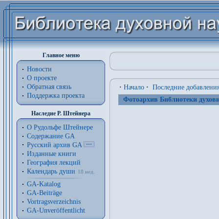
Главное меню
Новости
О проекте
Обратная связь
·
Начало
·
Последние добавлени
Поддержка проекта
Фотоархив Библиотеки духовн
Наследие Р. Штейнера
О Рудольфе Штейнере
Содержание GA
Русский архив GA
Изданные книги
География лекций
Календарь души
18 нед.
GA-Katalog
GA-Beiträge
Vortragsverzeichnis
GA-Unveröffentlicht