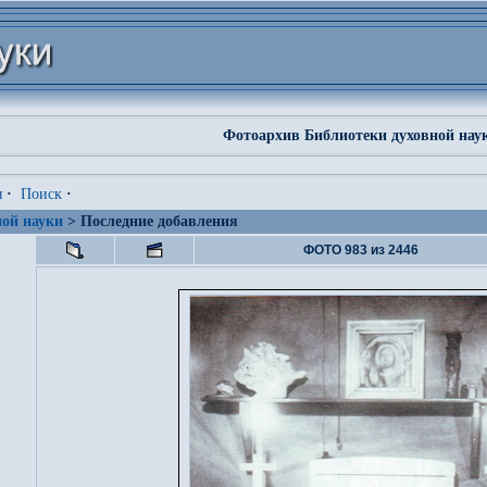
Фотоархив Библиотеки духовной нау
я
·
Поиск
·
ой науки
> Последние добавления
ФОТО 983 из 2446