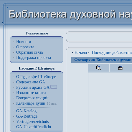
Главное меню
Новости
О проекте
Обратная связь
·
Начало
·
Последние добавлени
Поддержка проекта
Фотоархив Библиотеки духовн
Наследие Р. Штейнера
О Рудольфе Штейнере
Содержание GA
Русский архив GA
Изданные книги
География лекций
Календарь души
18 нед.
GA-Katalog
GA-Beiträge
Vortragsverzeichnis
GA-Unveröffentlicht