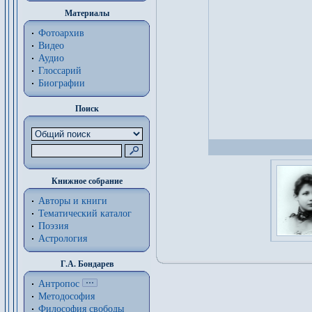
Материалы
Фотоархив
Видео
Аудио
Глоссарий
Биографии
Поиск
Книжное собрание
Авторы и книги
Тематический каталог
Поэзия
Астрология
Г.А. Бондарев
Антропос
Методософия
Философия cвободы