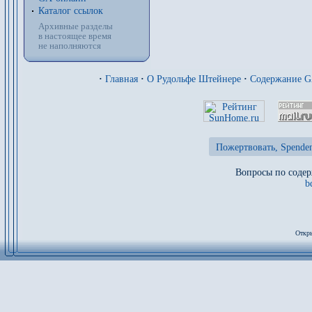
Каталог ссылок
Архивные разделы
в настоящее время
не наполняются
·
Главная
·
О Рудольфе Штейнере
·
Содержание 
Пожертвовать, Spenden
Вопросы по содер
b
Откры