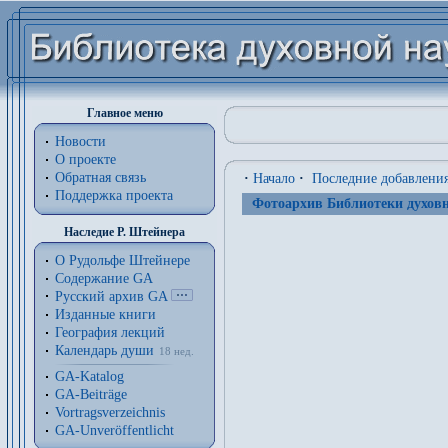
Главное меню
Новости
О проекте
Обратная связь
·
Начало
·
Последние добавлени
Поддержка проекта
Фотоархив Библиотеки духовн
Наследие Р. Штейнера
О Рудольфе Штейнере
Содержание GA
Русский архив GA
Изданные книги
География лекций
Календарь души
18 нед.
GA-Katalog
GA-Beiträge
Vortragsverzeichnis
GA-Unveröffentlicht