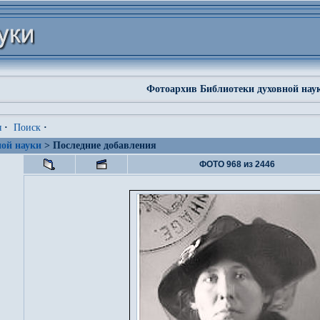
Фотоархив Библиотеки духовной нау
я
·
Поиск
·
ой науки
> Последние добавления
ФОТО 968 из 2446