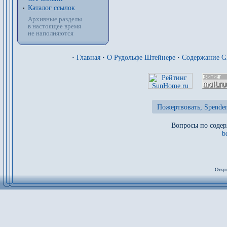
Каталог ссылок
Архивные разделы
в настоящее время
не наполняются
·
Главная
·
О Рудольфе Штейнере
·
Содержание 
Пожертвовать, Spenden
Вопросы по содер
b
Откры