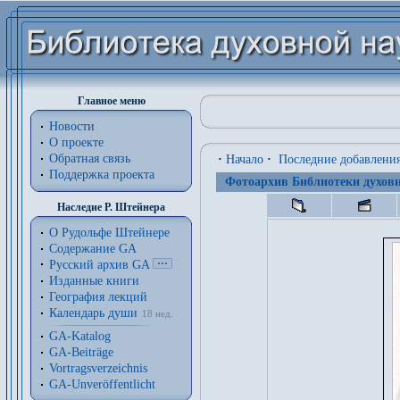
Главное меню
Новости
О проекте
Обратная связь
·
Начало
·
Последние добавлени
Поддержка проекта
Фотоархив Библиотеки духовн
Наследие Р. Штейнера
О Рудольфе Штейнере
Содержание GA
Русский архив GA
Изданные книги
География лекций
Календарь души
18 нед.
GA-Katalog
GA-Beiträge
Vortragsverzeichnis
GA-Unveröffentlicht