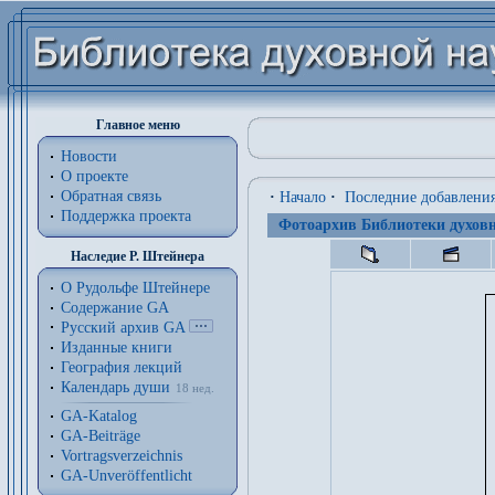
Главное меню
Новости
О проекте
Обратная связь
·
Начало
·
Последние добавлени
Поддержка проекта
Фотоархив Библиотеки духовн
Наследие Р. Штейнера
О Рудольфе Штейнере
Содержание GA
Русский архив GA
Изданные книги
География лекций
Календарь души
18 нед.
GA-Katalog
GA-Beiträge
Vortragsverzeichnis
GA-Unveröffentlicht