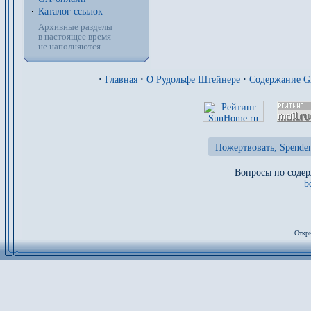
Каталог ссылок
Архивные разделы
в настоящее время
не наполняются
·
Главная
·
О Рудольфе Штейнере
·
Содержание 
Пожертвовать, Spenden
Вопросы по содер
b
Откры