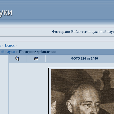
Фотоархив Библиотеки духовной нау
я
·
Поиск
·
ой науки
> Последние добавления
ФОТО 924 из 2446