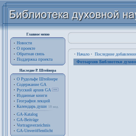
Главное меню
Новости
О проекте
Обратная связь
·
Начало
·
Последние добавлени
Поддержка проекта
Фотоархив Библиотеки духовн
Наследие Р. Штейнера
О Рудольфе Штейнере
Содержание GA
Русский архив GA
Изданные книги
География лекций
Календарь души
18 нед.
GA-Katalog
GA-Beiträge
Vortragsverzeichnis
GA-Unveröffentlicht