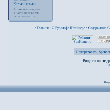
Каталог ссылок
Архивные разделы
в настоящее время
не наполняются
·
Главная
·
О Рудольфе Штейнере
·
Содержание 
Пожертвовать, Spenden
Вопросы по содер
b
Откры