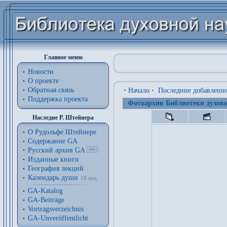
Главное меню
Новости
О проекте
Обратная связь
·
Начало
·
Последние добавлени
Поддержка проекта
Фотоархив Библиотеки духовн
Наследие Р. Штейнера
О Рудольфе Штейнере
Содержание GA
Русский архив GA
Изданные книги
География лекций
Календарь души
18 нед.
GA-Katalog
GA-Beiträge
Vortragsverzeichnis
GA-Unveröffentlicht