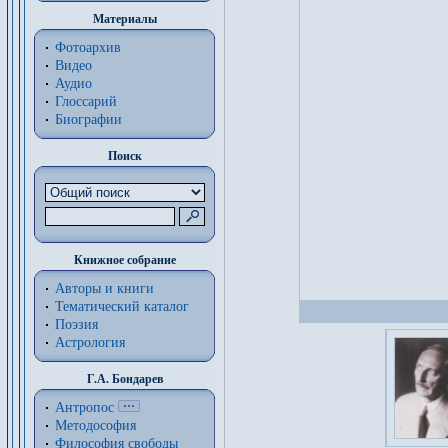
Материалы
Фотоархив
Видео
Аудио
Глоссарий
Биографии
Поиск
Книжное собрание
Авторы и книги
Тематический каталог
Поэзия
Астрология
Г.А. Бондарев
Антропос
Методософия
Философия cвободы