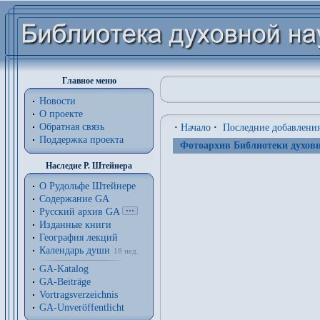
Главное меню
Новости
О проекте
Обратная связь
·
Начало
·
Последние добавлени
Поддержка проекта
Фотоархив Библиотеки духовн
Наследие Р. Штейнера
О Рудольфе Штейнере
Содержание GA
Русский архив GA
Изданные книги
География лекций
Календарь души
18 нед.
GA-Katalog
GA-Beiträge
Vortragsverzeichnis
GA-Unveröffentlicht