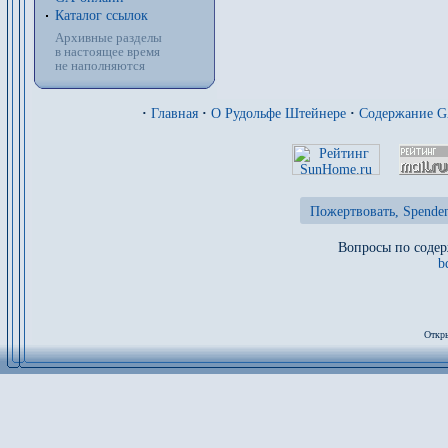
Каталог ссылок
Архивные разделы
в настоящее время
не наполняются
·
Главная
·
О Рудольфе Штейнере
·
Содержание 
Пожертвовать, Spenden
Вопросы по содер
b
Откры