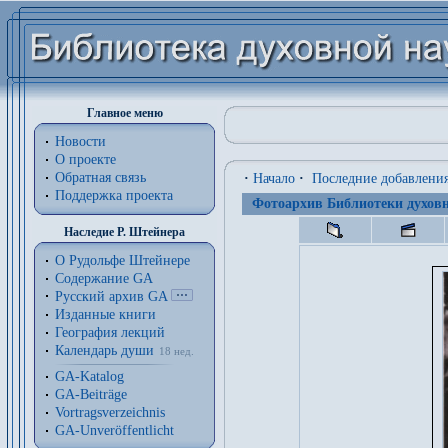
Главное меню
Новости
О проекте
Обратная связь
·
Начало
·
Последние добавлени
Поддержка проекта
Фотоархив Библиотеки духовн
Наследие Р. Штейнера
О Рудольфе Штейнере
Содержание GA
Русский архив GA
Изданные книги
География лекций
Календарь души
18 нед.
GA-Katalog
GA-Beiträge
Vortragsverzeichnis
GA-Unveröffentlicht