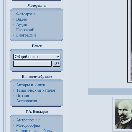
Материалы
Фотоархив
Видео
Аудио
Глоссарий
Биографии
Поиск
Книжное собрание
Авторы и книги
Тематический каталог
Поэзия
Астрология
Г.А. Бондарев
Антропос
Методософия
Философия cвободы