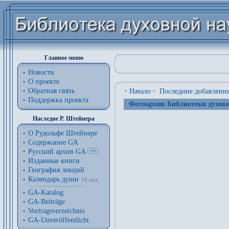
Главное меню
Новости
О проекте
Обратная связь
·
Начало
·
Последние добавлени
Поддержка проекта
Фотоархив Библиотеки духовн
Наследие Р. Штейнера
О Рудольфе Штейнере
Содержание GA
Русский архив GA
Изданные книги
География лекций
Календарь души
18 нед.
GA-Katalog
GA-Beiträge
Vortragsverzeichnis
GA-Unveröffentlicht