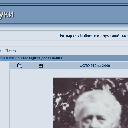
Фотоархив Библиотеки духовной нау
я
·
Поиск
·
ой науки
> Последние добавления
ФОТО 910 из 2446