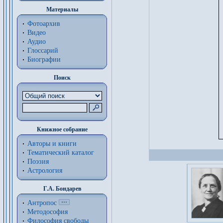
Материалы
Фотоархив
Видео
Аудио
Глоссарий
Биографии
Поиск
Книжное собрание
Авторы и книги
Тематический каталог
Поэзия
Астрология
Г.А. Бондарев
Антропос
Методософия
Философия cвободы