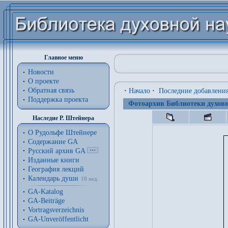
Главное меню
Новости
О проекте
Обратная связь
·
Начало
·
Последние добавлени
Поддержка проекта
Фотоархив Библиотеки духовн
Наследие Р. Штейнера
О Рудольфе Штейнере
Содержание GA
Русский архив GA
Изданные книги
География лекций
Календарь души
18 нед.
GA-Katalog
GA-Beiträge
Vortragsverzeichnis
GA-Unveröffentlicht