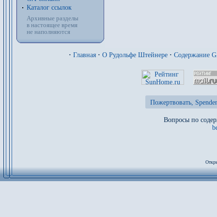
Каталог ссылок
Архивные разделы
в настоящее время
не наполняются
·
Главная
·
О Рудольфе Штейнере
·
Содержание 
Пожертвовать, Spenden
Вопросы по содер
b
Откры