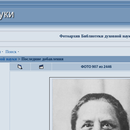
Фотоархив Библиотеки духовной нау
я
·
Поиск
·
ой науки
> Последние добавления
ФОТО 907 из 2446