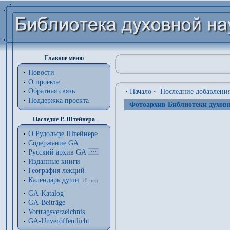
Главное меню
Новости
О проекте
Обратная связь
·
Начало
·
Последние добавлени
Поддержка проекта
Фотоархив Библиотеки духовн
Наследие Р. Штейнера
О Рудольфе Штейнере
Содержание GA
Русский архив GA
Изданные книги
География лекций
Календарь души
18 нед.
GA-Katalog
GA-Beiträge
Vortragsverzeichnis
GA-Unveröffentlicht