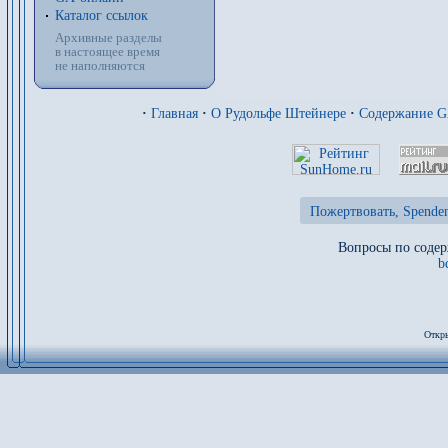
Каталог ссылок
Архивные разделы
в настоящее время
не наполняются
·
Главная
·
О Рудольфе Штейнере
·
Содержание 
Пожертвовать, Spenden
Вопросы по содер
b
Откры