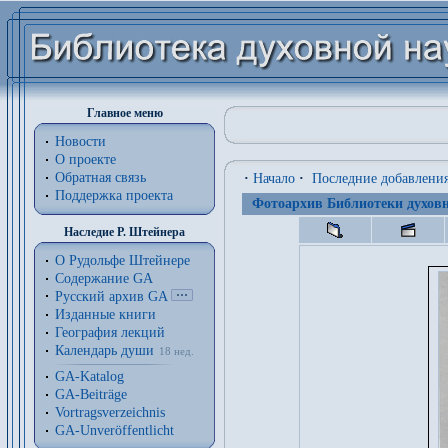
Главное меню
Новости
О проекте
Обратная связь
·
Начало
·
Последние добавлени
Поддержка проекта
Фотоархив Библиотеки духовн
Наследие Р. Штейнера
О Рудольфе Штейнере
Содержание GA
Русский архив GA
Изданные книги
География лекций
Календарь души
18 нед.
GA-Katalog
GA-Beiträge
Vortragsverzeichnis
GA-Unveröffentlicht