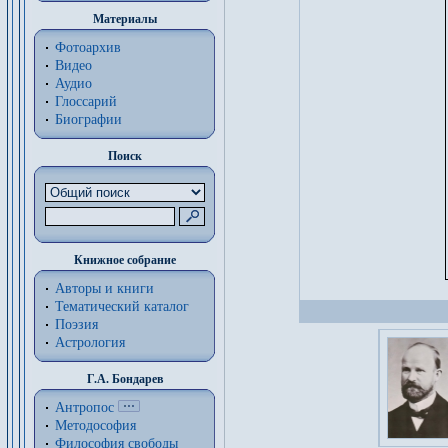
Материалы
Фотоархив
Видео
Аудио
Глоссарий
Биографии
Поиск
Книжное собрание
Авторы и книги
Тематический каталог
Поэзия
Астрология
Г.А. Бондарев
Антропос
Методософия
Философия cвободы