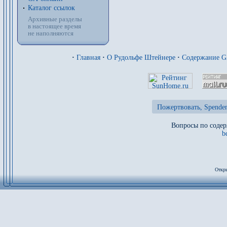
Каталог ссылок
Архивные разделы
в настоящее время
не наполняются
·
Главная
·
О Рудольфе Штейнере
·
Содержание 
Пожертвовать, Spenden
Вопросы по содер
b
Откры