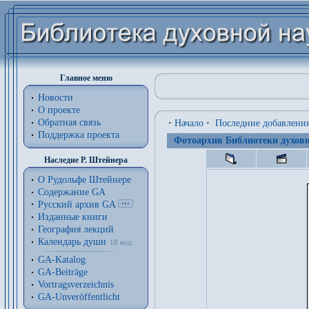
Главное меню
Новости
О проекте
Обратная связь
·
Начало
·
Последние добавлени
Поддержка проекта
Фотоархив Библиотеки духовн
Наследие Р. Штейнера
О Рудольфе Штейнере
Содержание GA
Русский архив GA
Изданные книги
География лекций
Календарь души
18 нед.
GA-Katalog
GA-Beiträge
Vortragsverzeichnis
GA-Unveröffentlicht