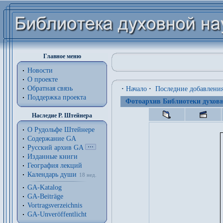
Главное меню
Новости
О проекте
Обратная связь
·
Начало
·
Последние добавлени
Поддержка проекта
Фотоархив Библиотеки духовн
Наследие Р. Штейнера
О Рудольфе Штейнере
Содержание GA
Русский архив GA
Изданные книги
География лекций
Календарь души
18 нед.
GA-Katalog
GA-Beiträge
Vortragsverzeichnis
GA-Unveröffentlicht