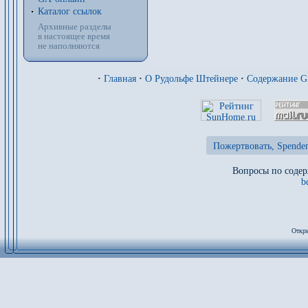
Каталог ссылок
Архивные разделы
в настоящее время
не наполняются
·
Главная
·
О Рудольфе Штейнере
·
Содержание 
Пожертвовать, Spenden
Вопросы по содер
b
Откры