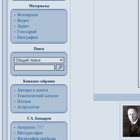
Материалы
Фотоархив
Видео
Аудио
Глоссарий
Биографии
Поиск
Книжное собрание
Авторы и книги
Тематический каталог
Поэзия
Астрология
Г.А. Бондарев
Антропос
Методософия
Философия cвободы