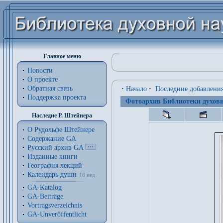
Главное меню
Новости
О проекте
Обратная связь
·
Начало
·
Последние добавлени
Поддержка проекта
Фотоархив Библиотеки духовн
Наследие Р. Штейнера
О Рудольфе Штейнере
Содержание GA
Русский архив GA
Изданные книги
География лекций
Календарь души
18 нед.
GA-Katalog
GA-Beiträge
Vortragsverzeichnis
GA-Unveröffentlicht