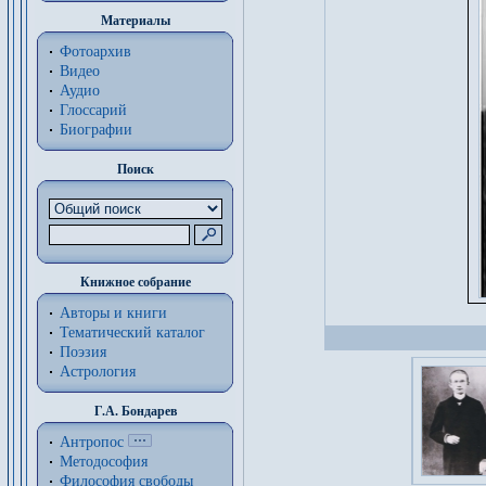
Материалы
Фотоархив
Видео
Аудио
Глоссарий
Биографии
Поиск
Книжное собрание
Авторы и книги
Тематический каталог
Поэзия
Астрология
Г.А. Бондарев
Антропос
Методософия
Философия cвободы