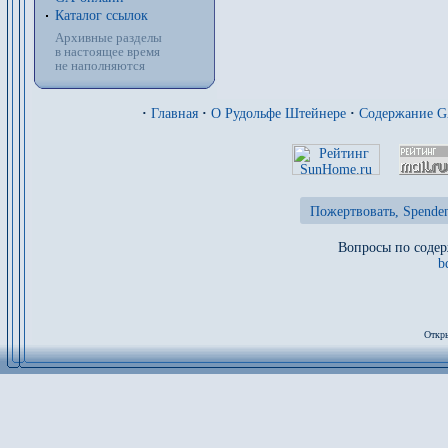
Каталог ссылок
Архивные разделы
в настоящее время
не наполняются
·
Главная
·
О Рудольфе Штейнере
·
Содержание 
Пожертвовать, Spenden
Вопросы по содер
b
Откры