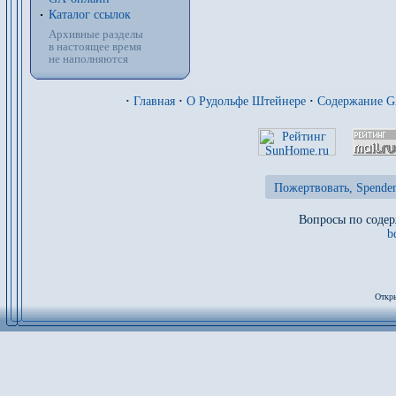
Каталог ссылок
Архивные разделы
в настоящее время
не наполняются
·
Главная
·
О Рудольфе Штейнере
·
Содержание 
Пожертвовать, Spenden
Вопросы по содер
b
Откры