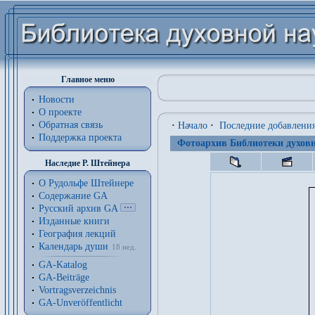
Главное меню
Новости
О проекте
Обратная связь
·
Начало
·
Последние добавлени
Поддержка проекта
Фотоархив Библиотеки духовн
Наследие Р. Штейнера
О Рудольфе Штейнере
Содержание GA
Русский архив GA
Изданные книги
География лекций
Календарь души
18 нед.
GA-Katalog
GA-Beiträge
Vortragsverzeichnis
GA-Unveröffentlicht