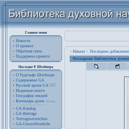
Главное меню
Новости
О проекте
Обратная связь
·
Начало
·
Последние добавлени
Поддержка проекта
Фотоархив Библиотеки духовн
Наследие Р. Штейнера
О Рудольфе Штейнере
Содержание GA
Русский архив GA
Изданные книги
География лекций
Календарь души
19 нед.
GA-Katalog
GA-Beiträge
Vortragsverzeichnis
GA-Unveröffentlicht