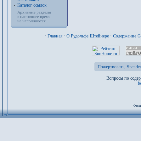
Каталог ссылок
Архивные разделы
в настоящее время
не наполняются
·
Главная
·
О Рудольфе Штейнере
·
Содержание 
Пожертвовать, Spenden
Вопросы по содер
b
Откры