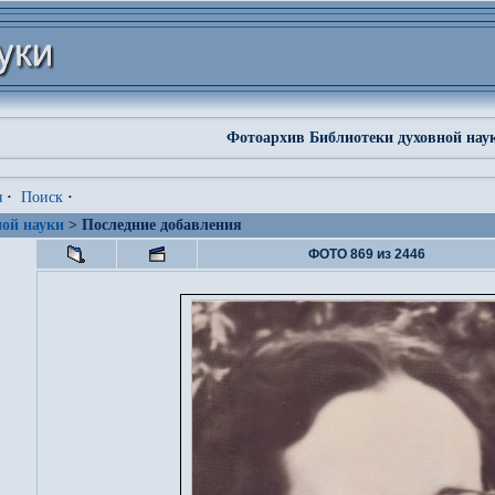
Фотоархив Библиотеки духовной нау
я
·
Поиск
·
ой науки
> Последние добавления
ФОТО 869 из 2446