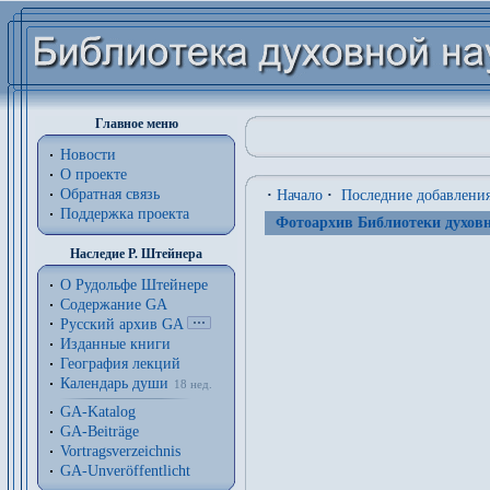
Главное меню
Новости
О проекте
Обратная связь
·
Начало
·
Последние добавлени
Поддержка проекта
Фотоархив Библиотеки духовн
Наследие Р. Штейнера
О Рудольфе Штейнере
Содержание GA
Русский архив GA
Изданные книги
География лекций
Календарь души
18 нед.
GA-Katalog
GA-Beiträge
Vortragsverzeichnis
GA-Unveröffentlicht