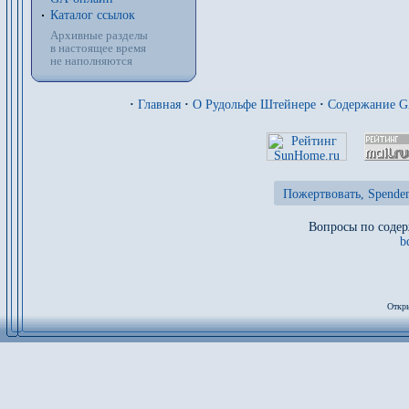
Каталог ссылок
Архивные разделы
в настоящее время
не наполняются
·
Главная
·
О Рудольфе Штейнере
·
Содержание 
Пожертвовать, Spenden
Вопросы по содер
b
Откры