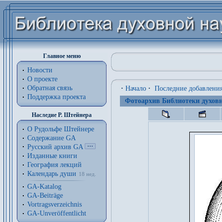
Главное меню
Новости
О проекте
Обратная связь
·
Начало
·
Последние добавлени
Поддержка проекта
Фотоархив Библиотеки духовн
Наследие Р. Штейнера
О Рудольфе Штейнере
Содержание GA
Русский архив GA
Изданные книги
География лекций
Календарь души
18 нед.
GA-Katalog
GA-Beiträge
Vortragsverzeichnis
GA-Unveröffentlicht