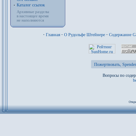
Каталог ссылок
Архивные разделы
в настоящее время
не наполняются
·
Главная
·
О Рудольфе Штейнере
·
Содержание 
Пожертвовать, Spenden
Вопросы по содер
b
Откры