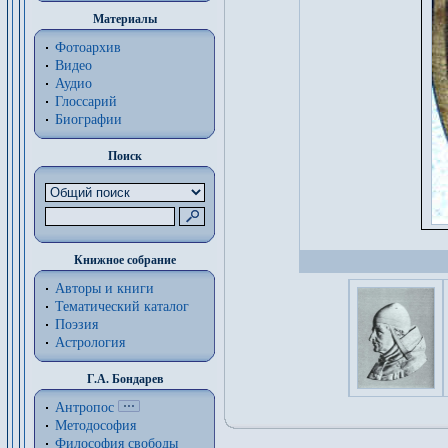
Материалы
Фотоархив
Видео
Аудио
Глоссарий
Биографии
Поиск
Книжное собрание
Авторы и книги
Тематический каталог
Поэзия
Астрология
Г.А. Бондарев
Антропос
Методософия
Философия cвободы