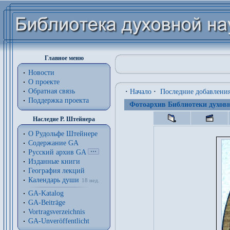
Главное меню
Новости
О проекте
Обратная связь
·
Начало
·
Последние добавлени
Поддержка проекта
Фотоархив Библиотеки духовн
Наследие Р. Штейнера
О Рудольфе Штейнере
Содержание GA
Русский архив GA
Изданные книги
География лекций
Календарь души
18 нед.
GA-Katalog
GA-Beiträge
Vortragsverzeichnis
GA-Unveröffentlicht