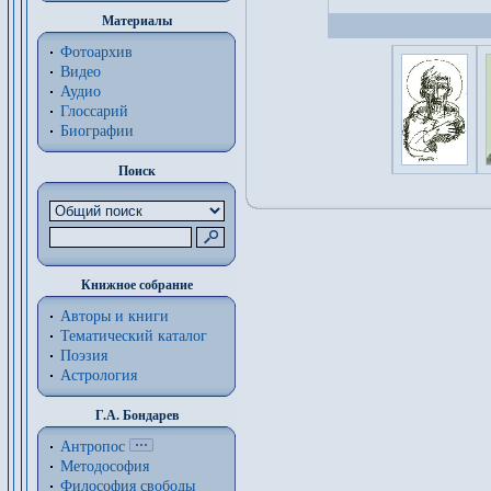
Материалы
Фотоархив
Видео
Аудио
Глоссарий
Биографии
Поиск
Книжное собрание
Авторы и книги
Тематический каталог
Поэзия
Астрология
Г.А. Бондарев
Антропос
Методософия
Философия cвободы