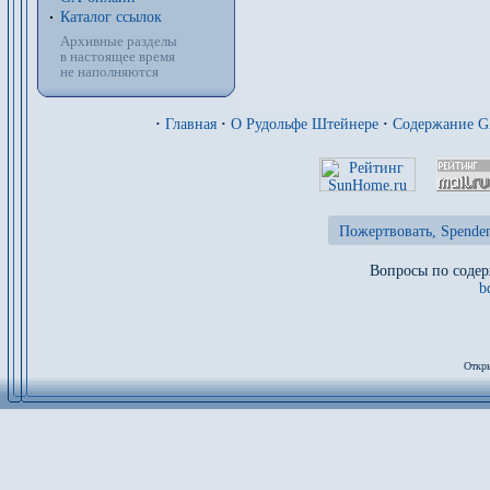
Каталог ссылок
Архивные разделы
в настоящее время
не наполняются
·
Главная
·
О Рудольфе Штейнере
·
Содержание 
Пожертвовать, Spenden
Вопросы по содер
b
Откры