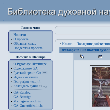
Главное меню
Новости
О проекте
Обратная связь
·
Начало
·
Последние добавлени
Поддержка проекта
Фотоархив Библиотеки духовн
Наследие Р. Штейнера
О Рудольфе Штейнере
Содержание GA
Русский архив GA
Изданные книги
География лекций
Календарь души
19 нед.
GA-Katalog
GA-Beiträge
Vortragsverzeichnis
GA-Unveröffentlicht